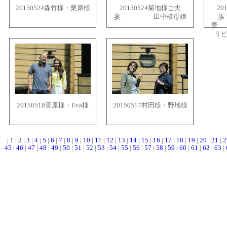
20150524森竹様・栗原様
20150524菊地様ご夫
20
妻 田中様母娘
族
リ
20150518菅原様・Eva様
20150517村田様・野地様
|
1
|
2
|
3
|
4
|
5
|
6
|
7
|
8
|
9
|
10
|
11
|
12
|
13
|
14
|
15
|
16
|
17
|
18
|
19
|
20
|
21
|
2
45
|
46
|
47
|
48
|
49
|
50
|
51
|
52
|
53
|
54
|
55
|
56
|
57
|
58
|
59
|
60
|
61
|
62
|
63
|