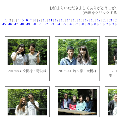
お泊まりいただきましてありがとうござ
（画像をクリックする
|
1
|
2
|
3
|
4
|
5
|
6
|
7
|
8
|
9
|
10
|
11
|
12
|
13
|
14
|
15
|
16
|
17
|
18
|
19
|
20
|
21
|
2
45
|
46
|
47
|
48
|
49
|
50
|
51
|
52
|
53
|
54
|
55
|
56
|
57
|
58
|
59
|
60
|
61
|
62
|
63
|
20150531空閑様・野波様
20150531鈴木様・大橋様
20
妻