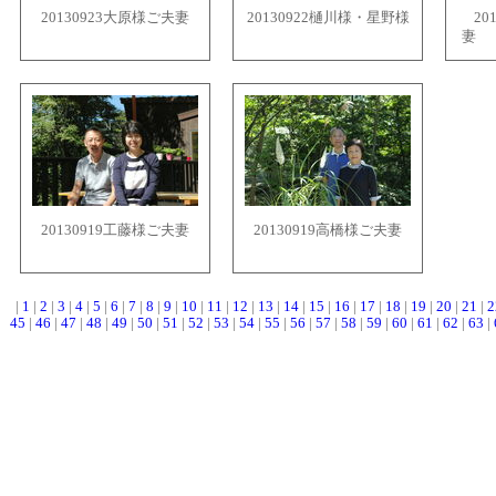
20130923大原様ご夫妻
20130922樋川様・星野様
20
妻 
20130919工藤様ご夫妻
20130919高橋様ご夫妻
|
1
|
2
|
3
|
4
|
5
|
6
|
7
|
8
|
9
|
10
|
11
|
12
|
13
|
14
|
15
|
16
|
17
|
18
|
19
|
20
|
21
|
2
45
|
46
|
47
|
48
|
49
|
50
|
51
|
52
|
53
|
54
|
55
|
56
|
57
|
58
|
59
|
60
|
61
|
62
|
63
|