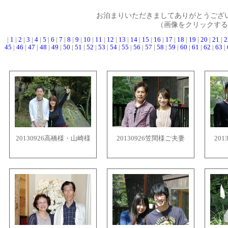
お泊まりいただきましてありがとうござ
（画像をクリックする
|
1
|
2
|
3
|
4
|
5
|
6
|
7
|
8
|
9
|
10
|
11
|
12
|
13
|
14
|
15
|
16
|
17
|
18
|
19
|
20
|
21
|
2
45
|
46
|
47
|
48
|
49
|
50
|
51
|
52
|
53
|
54
|
55
|
56
|
57
|
58
|
59
|
60
|
61
|
62
|
63
|
20130926高橋様・山崎様
20130926笠間様ご夫妻
20